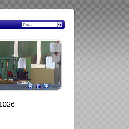
ы
1026