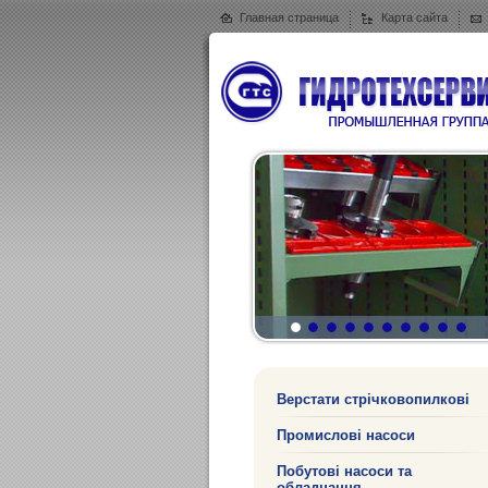
Главная страница
Карта сайта
Верстати стрічковопилкові
Промислові насоси
Побутові насоси та
обладнання