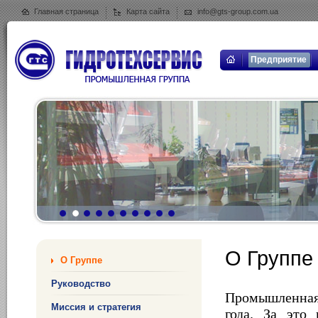
Главная страница
Карта сайта
info@gts-group.com.ua
Предприятие
О Группе
О Группе
Руководство
Промышленная 
Миссия и стратегия
года. За это