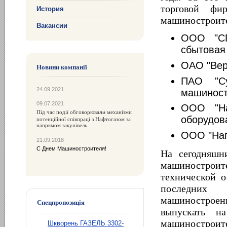
торговой фи
История
машиностроите
Вакансии
ООО "СП
сбытовая
ОАО "Вер
Новини компанії
ПАО "Су
24.09.2021
машиност
09.07.2021
ООО "На
Під час події обговорюва
механізми
ли
оборудов
потенційної співпраці з Нафтогазом за
напрямом закупівель.
ООО "Нап
21.09.2018
С Днем Машиностроителя!
На сегодняшн
машинострои
технической о
последних 
машиностроени
Спецпропозиція
выпускать н
машиностроит
Шкворень ГАЗЕЛЬ 3302-