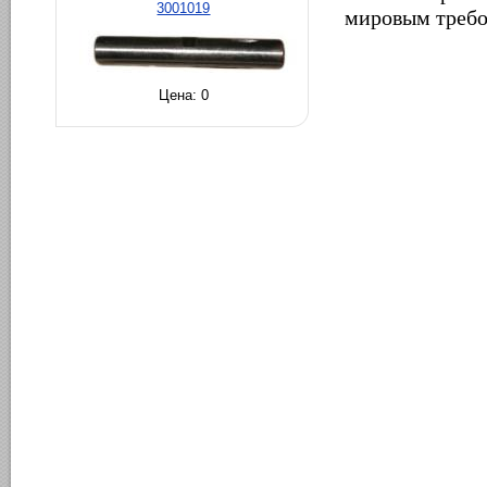
3001019
мировым требо
Цена:
0