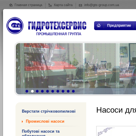
Главная страница
Карта сайта
info@gts-group.com.ua
Предприятие
Насоси дл
Верстати стрічковопилкові
Промислові насоси
Побутові насоси та
обладнання