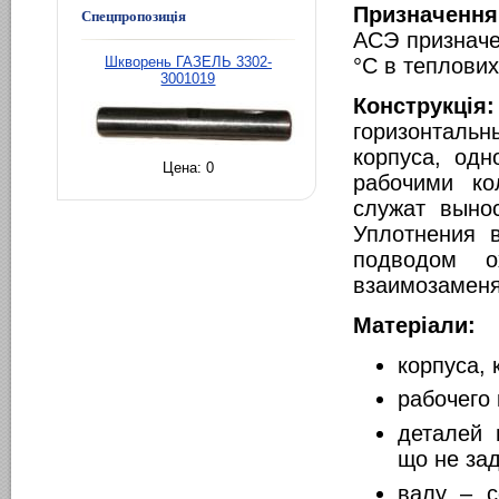
Призначення
Спецпропозиція
АСЭ призначе
°С в теплови
Шкворень ГАЗЕЛЬ 3302-
3001019
Конструкція:
горизонталь
корпуса, од
Цена:
0
рабочими ко
служат выно
Уплотнения 
подводом о
взаимозаменя
Матеріали:
корпуса, 
рабочего 
деталей 
що не за
валу – с