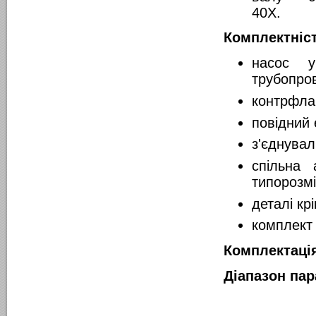
40Х.
Комплектніс
насос у
трубопро
контрфлан
повідний 
з'єднува
спільна 
типорозмі
деталі кр
комплект 
Комплектаці
Діапазон пар