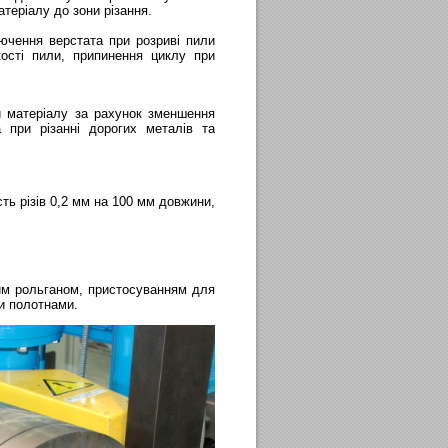
теріалу до зони різання.
лючення верстата при розриві пили
кості пили, припинення циклу при
и матеріалу за рахунок зменшення
 при різанні дорогих металів та
ть різів 0,2 мм на 100 мм довжини,
им рольганом, пристосуванням для
ми полотнами.