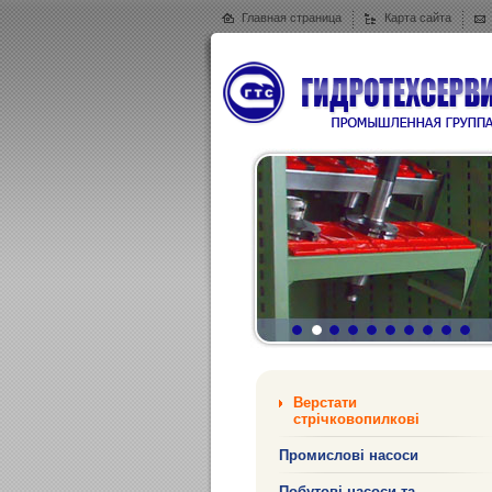
Главная страница
Карта сайта
Верстати
стрічковопилкові
Промислові насоси
Побутові насоси та