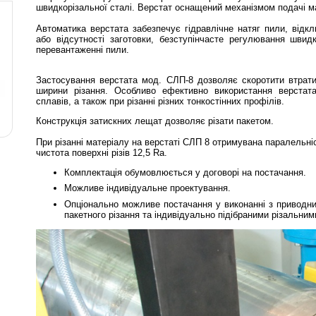
швидкорізальної сталі. Верстат оснащений механізмом подачі ма
Автоматика верстата забезпечує гідравлічне натяг пили, відк
або відсутності заготовки, безступінчасте регулювання швид
перевантаженні пили.
Застосування верстата мод. СЛП-8 дозволяє скоротити втрат
ширини різання. Особливо ефективно використання верстата
сплавів, а також при різанні різних тонкостінних профілів.
Конструкція затискних лещат дозволяє різати пакетом.
При різанні матеріалу на верстаті СЛП 8 отримувана паралельніс
чистота поверхні різів 12,5 Ra.
Комплектація обумовлюється у договорі на постачання.
Можливе індивідуальне проектування.
Опціонально можливе постачання у виконанні з приводн
пакетного різання та індивідуально підібраними різальни