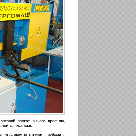
ортовий прокат різного профілю,
алей та пластмас.
яді замкнутої стрічки із зубами із