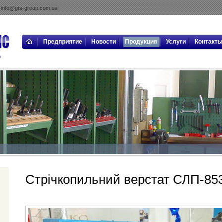
info@gts-group.com.ua
Предприятие
Новости
Продукция
Услуги
Контакт
Стрічкопильний верстат СЛП-85