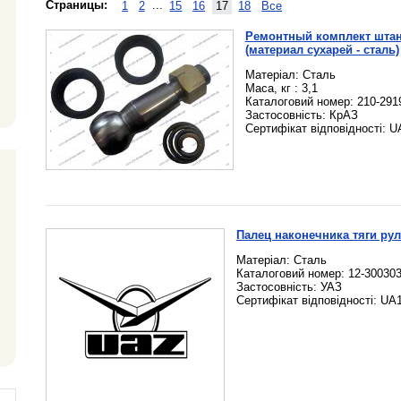
Страницы:
1
2
...
15
16
17
18
Все
Ремонтный комплект штанг
(материал сухарей - сталь)
Матеріал: Сталь
Маса, кг : 3,1
Каталоговий номер: 210-291
Застосовність: КрАЗ
Сертифікат відповідності: U
Палец наконечника тяги рул
Матеріал: Сталь
Каталоговий номер: 12-30030
Застосовність: УАЗ
Сертифікат відповідності: UA