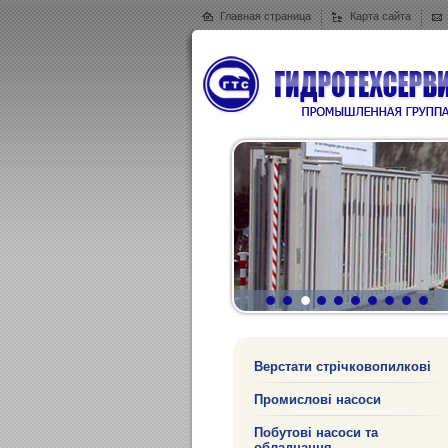
Главная страница
Карта сайта
Верстати стрічковопилкові
Промислові насоси
Побутові насоси та
обладнання