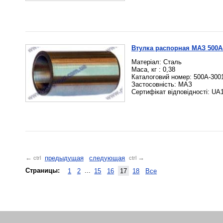
Втулка распорная МАЗ 500А
Матеріал: Сталь
Маса, кг : 0,38
Каталоговий номер: 500А-300
Застосовність: МАЗ
Сертифікат відповідності: UA
предыдущая
следующая
←
→
ctrl
ctrl
Страницы:
1
2
...
15
16
17
18
Все