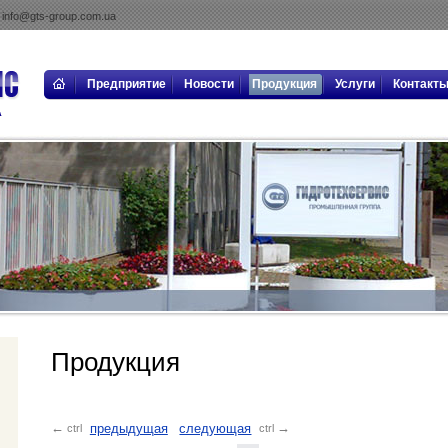
info@gts-group.com.ua
Предприятие
Новости
Продукция
Услуги
Контакт
Продукция
предыдущая
следующая
←
→
ctrl
ctrl