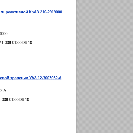
и реактивной КрАЗ 210-2919000
9000
A1.009.0133806-10
евой трапеции УАЗ 12-3003032-А
32-А
1.009.0133806-10