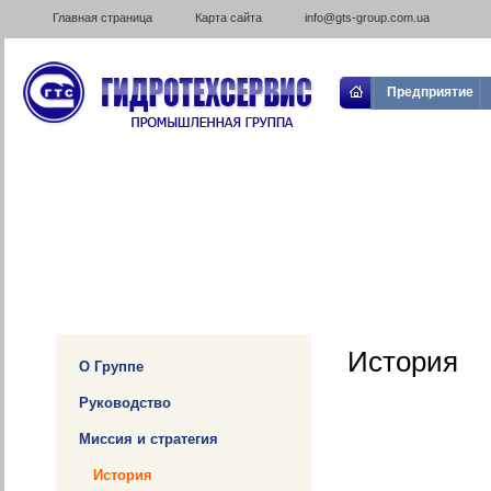
Главная страница
Карта сайта
info@gts-group.com.ua
Предприятие
История
О Группе
Руководство
Миссия и стратегия
История