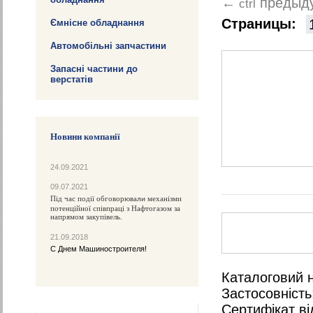
предыд
←
ctrl
Страницы:
Ємнісне обладнання
Автомобільні запчастини
Запасні частини до
верстатів
Новини компанії
24.09.2021
09.07.2021
Під час події обговорюва
механізми
ли
потенційної співпраці з Нафтогазом за
напрямом закупівель.
21.09.2018
С Днем Машиностроителя!
Каталоговий 
Застосовність
Сертифікат ві