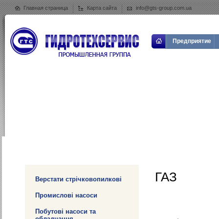
Главная страница
Карта сайта
info@gts-group.com.ua
Предприятие
ГАЗ
Верстати стрічковопилкові
Промислові насоси
Побутові насоси та
обладнання