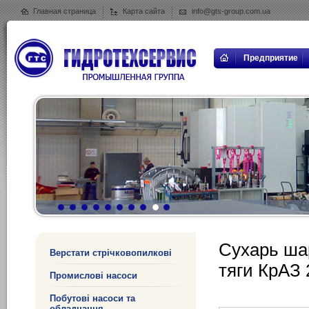
Главная страница
Карта сайта
info@gts-group.com.ua
Предприятие
Сухарь ша
Верстати стрічковопилкові
тяги КрАЗ 
Промислові насоси
Побутові насоси та
обладнання